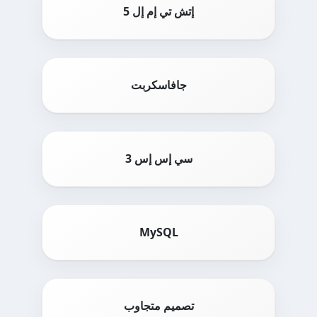
إتش تي إم إل 5
جافاسكربت
سي إس إس 3
MySQL
تصميم متجاوب